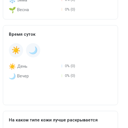
Зима
Весна
0% (0)
Время суток
День
0% (0)
Вечер
0% (0)
На каком типе кожи лучше раскрывается