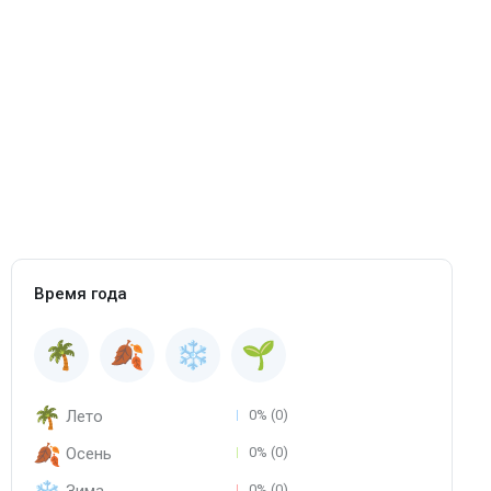
Время года
Лето
0% (0)
Осень
0% (0)
0% (0)