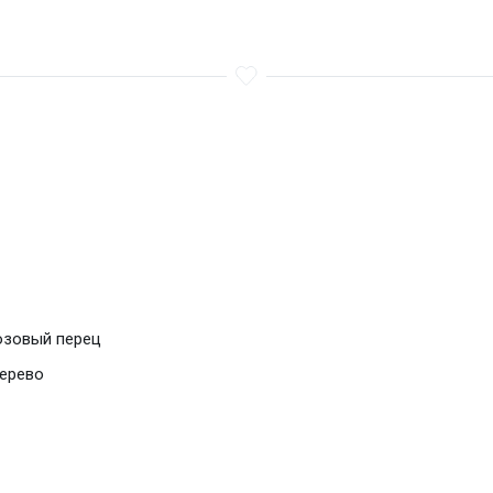
озовый перец
ерево