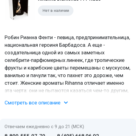
Нет в наличии
Робин Рианна Фенти - певица, предпринимательница,
национальная героиня Барбадоса. А еще -
создательница одной из самых заметных
селебрити-парфюмерных линеек, где тропические
фрукты и карибские цветы перемешаны с мускусом,
ванилью и пачули так, что пахнет это дороже, чем
стоит. Женские ароматы Rihanna отличает именно
эта черта: они не пытаются казаться чем-то другим,
а звучат дерзко, сочно и откровенно.
Смотреть все описание
Как все начиналось
В 2009-м Джей-Зи заключил контракт с Parlux
Отвечаем ежедневно с 9 до 21 (МСК)
Fragrances на запуск парфюмерных линий для Канье