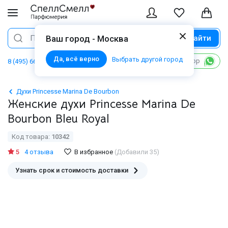
Найти
Поиск
Ваш город - Москва
Да, всё верно
Выбрать другой город
Написать в WhatsApp
8 (495) 668 06 02
Духи Princesse Marina De Bourbon
Женские духи Princesse Marina De
Bourbon Bleu Royal
Код товара:
10342
5
4 отзыва
В избранное
(Добавили 35)
Узнать срок и стоимость доставки