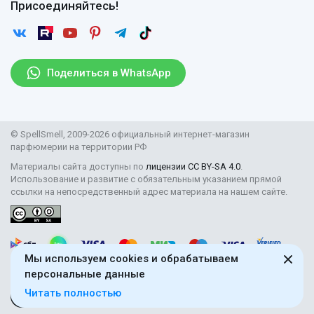
Отзывы
Присоединяйтесь!
Возврат
Согласие на обработку персональных данных
Новости
Пользовательское соглашение
Статьи
Защита персональных данных
Рассылка
Поделиться в WhatsApp
Правила продажи товаров (Постановление Правительства
РФ № 2463)
Парфюмерия оптом
© SpellSmell, 2009-2026 официальный интернет-магазин
Поставщикам
парфюмерии на территории РФ
Материалы сайта доступны по
лицензии CC BY-SA 4.0
.
Использование и развитие с обязательным указанием прямой
ссылки на непосредственный адрес материала на нашем сайте.
Мы используем cookies и обрабатываем
персональные данные
Читать полностью
18+