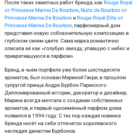
После таких заметных работ бренда, как
Rouge Royal
от Princesse Marina De Bourbon
,
Nuits de Bourbon от
Princesse Marina De Bourbon
и
Rouge Royal Elite от
Princesse Marina De Bourbon
, парфюмерный дом
представил новую соблазнительную композицию в
глубоком синем цвете. Сама марка романтично
описала её как «голубую звезду, упавшую с небес и
превратившуюся в парфюм».
Бренд, в чьём портфеле уже более шестидесяти
ароматов, был основан Мариной Гакри, в прошлом
супругой принца Андре Бурбон-Пармского.
Дипломированный историк, декоратор и дизайнер,
Марина всегда мечтала о создании собственных
ароматов, и первый одноимённый парфюм дома
появился в 1994 году. С тех пор каждая новинка
бренда несёт на себе отпечаток королевского
наследия династии Бурбонов.