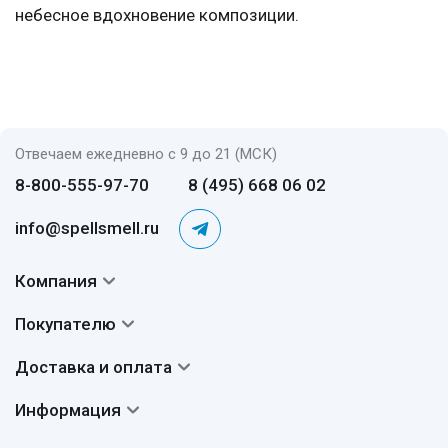
небесное вдохновение композиции.
Отвечаем ежедневно с 9 до 21 (МСК)
8-800-555-97-70
8 (495) 668 06 02
info@spellsmell.ru
Компания
Контакты
Покупателю
О нас
Система скидок
Доставка и оплата
Авторы
Частые вопросы
Доставка
Сертификаты
Информация
Вопросы и ответы
Оплата
Гарантии
Договор оферты