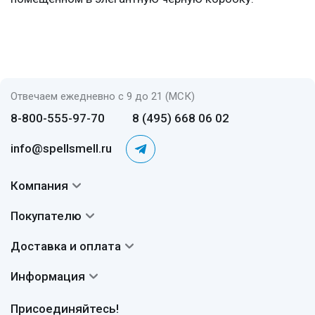
Отвечаем ежедневно с 9 до 21 (МСК)
8-800-555-97-70
8 (495) 668 06 02
info@spellsmell.ru
Компания
Контакты
Покупателю
О нас
Система скидок
Доставка и оплата
Авторы
Частые вопросы
Доставка
Сертификаты
Информация
Вопросы и ответы
Оплата
Гарантии
Договор оферты
Отзывы
Присоединяйтесь!
Возврат