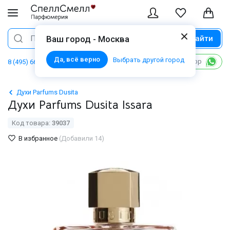
Найти
Поиск
Ваш город - Москва
Да, всё верно
Выбрать другой город
Написать в WhatsApp
8 (495) 668 06 02
Духи Parfums Dusita
Духи Parfums Dusita Issara
Код товара:
39037
В избранное
(Добавили 14)