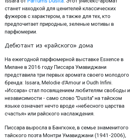
Issara от
Parfums Dusita
. Этот унисекс-аромат
станет находкой для ценителей классических
фужеров с характером, а также для тех, кто
предпочитает природные, зеленые мотивы в
парфюмерии.
Дебютант из «райского» дома
На ежегодной парфюмерной выставке Esxence в
Милане в 2016 году Писсара Умавиджани
представила три первых аромата своего молодого
бренда: Issara, Melodie d'Amour и Oudh Infini.
«Иссара» стал посвящением любителям свободы и
независимости - само слово "Dusita" на тайском
языке означает нечто вроде «небесного царства
счастья» или райского наслаждения.
Писсара выросла в Бангкоке, в семье знаменитого
тайского поэта Монтри Умавиджани (1941-2006),