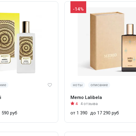
-14%
ние
ноты
описание
i
Memo Lalibela
4
4 отзыва
 590 руб
от 1 390
до 17 290 руб