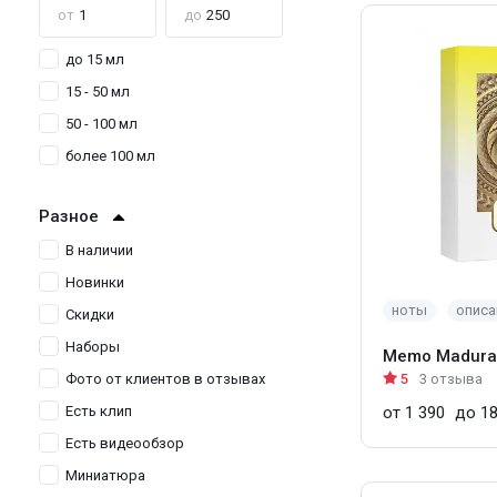
от
до
до 15 мл
15 - 50 мл
50 - 100 мл
более 100 мл
Разное
В наличии
Новинки
ноты
описа
Скидки
Наборы
Memo Madura
Фото от клиентов в отзывах
5
3 отзыва
Есть клип
от 1 390
до 18
Есть видеообзор
Миниатюра