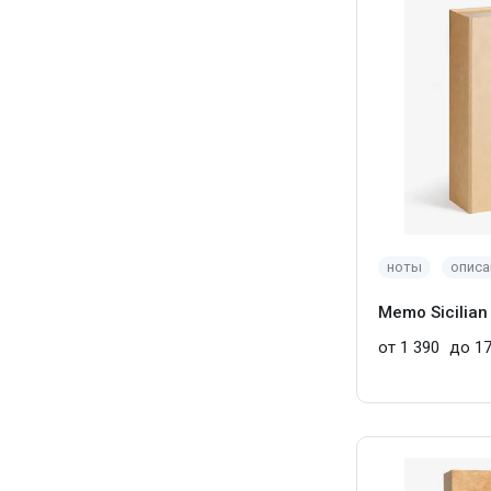
ноты
описа
Memo Sicilian
от 1 390
до 17