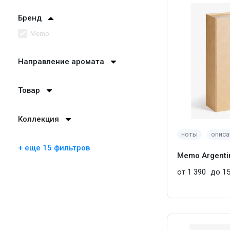
Бренд
Memo
Направление аромата
Товар
Коллекция
ноты
описа
+ еще 15 фильтров
Memo Argenti
от 1 390
до 15