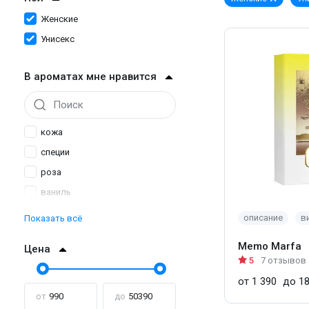
Женские
Унисекс
В ароматах мне нравится
кожа
специи
роза
ваниль
уд
описание
в
Показать всё
травы
Memo Marfa
Цена
цитрусы
5
7 отзывов
жасмин
от 1 390
до 18
цветы апельсинового дерева
от
до