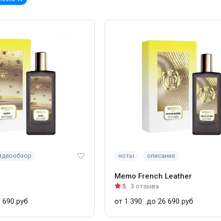
идеообзор
ноты
описание
Memo French Leather
5
3 отзыва
 690 руб
от 1 390
до 26 690 руб