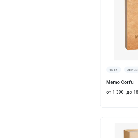
ноты
описа
Memo Corfu
от 1 390
до 18