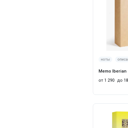
ноты
описа
Memo Iberian 
от 1 290
до 18