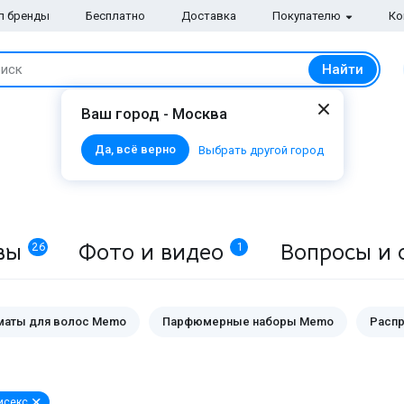
п бренды
Бесплатно
Доставка
Покупателю
Ко
Найти
иск
Ваш город - Москва
Да, всё верно
Выбрать другой город
вы
Фото и видео
Вопросы и 
26
1
маты для волос Memo
Парфюмерные наборы Memo
Расп
исекс