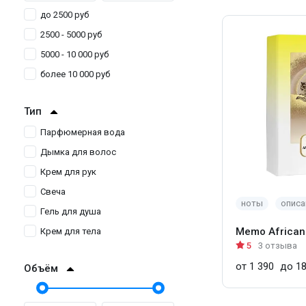
зеленый чай
до 2500 руб
2500 - 5000 руб
5000 - 10 000 руб
более 10 000 руб
Тип
Парфюмерная вода
Дымка для волос
Крем для рук
Свеча
ноты
описа
Гель для душа
Memo African
Крем для тела
5
3 отзыва
от 1 390
до 18
Объём