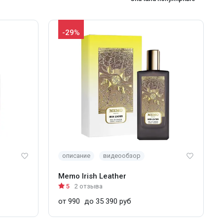
-29%
описание
видеообзор
Memo Irish Leather
5
2 отзыва
от 990
до 35 390 руб