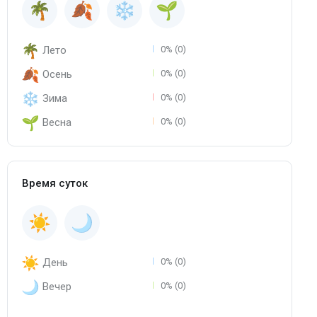
Лето
0% (0)
Осень
0% (0)
Зима
0% (0)
Весна
0% (0)
Время суток
День
0% (0)
Вечер
0% (0)