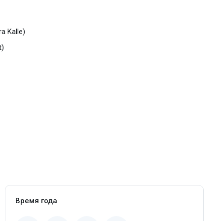
a Kalle)
t)
Время года