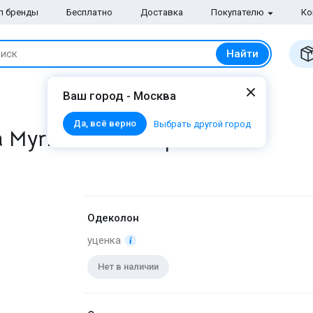
п бренды
Бесплатно
Доставка
Покупателю
Ко
Найти
иск
Ваш город - Москва
Да, всё верно
Выбрать другой город
a Myrrh and Kumquat
Одеколон
уценка
Нет в наличии