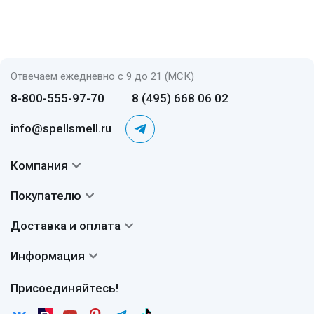
Отвечаем ежедневно с 9 до 21 (МСК)
8-800-555-97-70
8 (495) 668 06 02
info@spellsmell.ru
Компания
Контакты
Покупателю
О нас
Система скидок
Доставка и оплата
Авторы
Частые вопросы
Доставка
Сертификаты
Информация
Вопросы и ответы
Оплата
Гарантии
Договор оферты
Отзывы
Присоединяйтесь!
Возврат
Согласие на обработку персональных данных
Новости