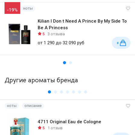
ноты
-19%
Kilian I Don t Need A Prince By My Side To
Be A Princess
5
3 отзыва
от 1 290 до 32 090 руб
+
Другие ароматы бренда
ноты
описание
4711 Original Eau de Cologne
5
1 отзыв