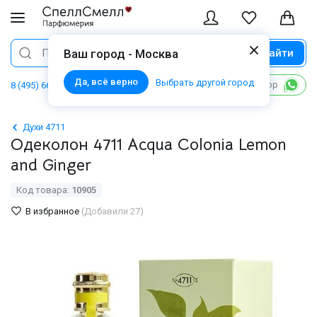
Найти
Поиск
Ваш город - Москва
Да, всё верно
Выбрать другой город
Написать в WhatsApp
8 (495) 668 06 02
Духи 4711
Одеколон 4711 Acqua Colonia Lemon
and Ginger
Код товара:
10905
В избранное
(Добавили 27)