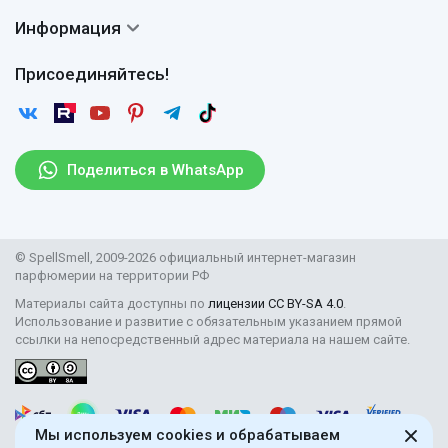
Частые вопросы
Доставка
Сертификаты
Информация
Вопросы и ответы
Оплата
Гарантии
Договор оферты
Отзывы
Присоединяйтесь!
Возврат
Согласие на обработку персональных данных
Новости
Пользовательское соглашение
Статьи
Защита персональных данных
Рассылка
Поделиться в WhatsApp
Правила продажи товаров (Постановление Правительства
РФ № 2463)
Парфюмерия оптом
© SpellSmell, 2009-2026 официальный интернет-магазин
Поставщикам
парфюмерии на территории РФ
Материалы сайта доступны по
лицензии CC BY-SA 4.0
.
Использование и развитие с обязательным указанием прямой
ссылки на непосредственный адрес материала на нашем сайте.
Мы используем cookies и обрабатываем