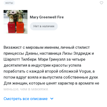
ноты
Mary Greenwell Fire
Нет в наличии
Визажист с мировым именем, личный стилист
принцессы Дианы, наставница Лизы Элдридж и
Шарлотт Тилбери. Мэри Гринуэлл за четыре
десятилетия в индустрии красоты успела
поработать с каждой второй обложкой Vogue, а
потом вдруг взяла и выпустила собственные духи.
Для женщин, которые ценят характер в аромате не
меньше, чем в макияже.
Смотреть все описание
От кисти к флакону