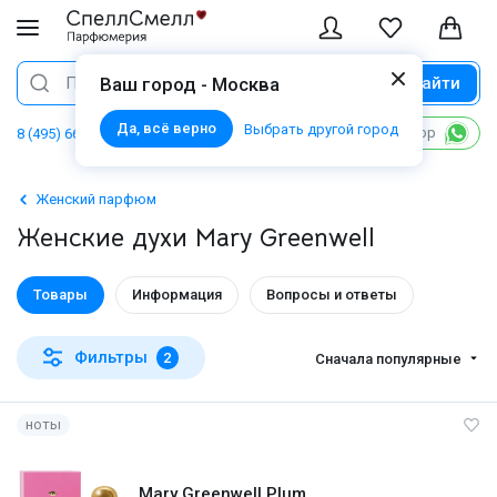
Найти
Поиск
Ваш город - Москва
Да, всё верно
Выбрать другой город
Написать в WhatsApp
8 (495) 668 06 02
Женский парфюм
Женские духи Mary Greenwell
Товары
Информация
Вопросы и ответы
Фильтры
2
Сначала популярные
ноты
Mary Greenwell Plum