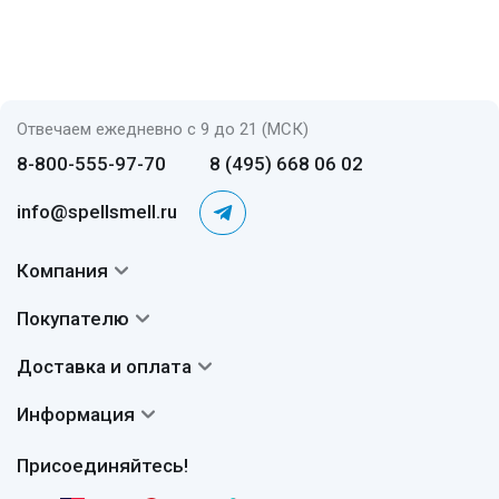
Отвечаем ежедневно с 9 до 21 (МСК)
8-800-555-97-70
8 (495) 668 06 02
info@spellsmell.ru
Компания
Контакты
Покупателю
О нас
Система скидок
Доставка и оплата
Авторы
Частые вопросы
Доставка
Сертификаты
Информация
Вопросы и ответы
Оплата
Гарантии
Договор оферты
Отзывы
Присоединяйтесь!
Возврат
Согласие на обработку персональных данных
Новости