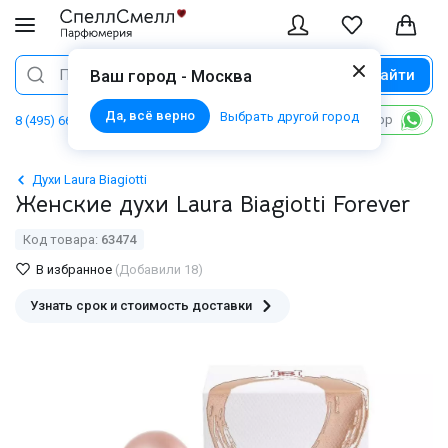
Найти
Поиск
Ваш город - Москва
Да, всё верно
Выбрать другой город
Написать в WhatsApp
8 (495) 668 06 02
Духи Laura Biagiotti
Женские духи Laura Biagiotti Forever
Код товара:
63474
В избранное
(Добавили 18)
Узнать срок и стоимость доставки