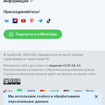
Сертификаты
Информация
Вопросы и ответы
Оплата
Гарантии
Договор оферты
Отзывы
Присоединяйтесь!
Возврат
Согласие на обработку персональных данных
Новости
Пользовательское соглашение
Статьи
Защита персональных данных
Рассылка
Поделиться в WhatsApp
Правила продажи товаров (Постановление Правительства
РФ № 2463)
Парфюмерия оптом
© SpellSmell, 2009-2026 официальный интернет-магазин
Поставщикам
парфюмерии на территории РФ
Материалы сайта доступны по
лицензии CC BY-SA 4.0
.
Использование и развитие с обязательным указанием прямой
ссылки на непосредственный адрес материала на нашем сайте.
Мы используем cookies и обрабатываем
персональные данные