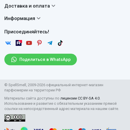
Система скидок
Доставка и оплата
Авторы
Частые вопросы
Доставка
Сертификаты
Информация
Вопросы и ответы
Оплата
Гарантии
Договор оферты
Отзывы
Присоединяйтесь!
Возврат
Согласие на обработку персональных данных
Новости
Пользовательское соглашение
Статьи
Защита персональных данных
Рассылка
Поделиться в WhatsApp
Правила продажи товаров (Постановление Правительства
РФ № 2463)
Парфюмерия оптом
© SpellSmell, 2009-2026 официальный интернет-магазин
Поставщикам
парфюмерии на территории РФ
Материалы сайта доступны по
лицензии CC BY-SA 4.0
.
Использование и развитие с обязательным указанием прямой
ссылки на непосредственный адрес материала на нашем сайте.