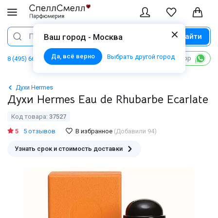
Найти
Поиск
Ваш город - Москва
Да, всё верно
Выбрать другой город
Написать в WhatsApp
8 (495) 668 06 02
Духи Hermes
Духи Hermes Eau de Rhubarbe Ecarlate
Код товара:
37527
5
5 отзывов
В избранное
(Добавили 94)
Узнать срок и стоимость доставки