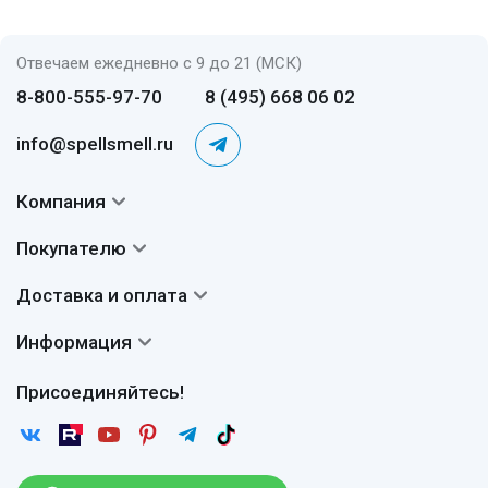
Отвечаем ежедневно с 9 до 21 (МСК)
8-800-555-97-70
8 (495) 668 06 02
info@spellsmell.ru
Компания
Контакты
Покупателю
О нас
Система скидок
Доставка и оплата
Авторы
Частые вопросы
Доставка
Сертификаты
Информация
Вопросы и ответы
Оплата
Гарантии
Договор оферты
Отзывы
Присоединяйтесь!
Возврат
Согласие на обработку персональных данных
Новости
Пользовательское соглашение
Статьи
Защита персональных данных
Рассылка