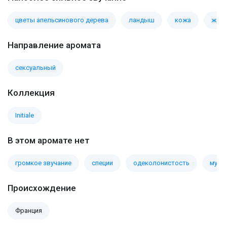
цветы апельсинового дерева
ландыш
кожа
жас
Направление аромата
сексуальный
Коллекция
Initiale
В этом аромате нет
громкое звучание
специи
одеколонистость
муск
Происхождение
Франция