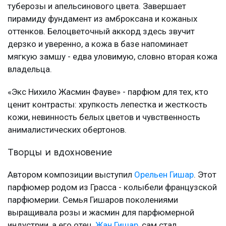
туберозы и апельсинового цвета. Завершает
пирамиду фундамент из амброксана и кожаных
оттенков. Белоцветочный аккорд здесь звучит
дерзко и уверенно, а кожа в базе напоминает
мягкую замшу - едва уловимую, словно вторая кожа
владельца.
«Экс Нихило Жасмин Фауве» - парфюм для тех, кто
ценит контрасты: хрупкость лепестка и жесткость
кожи, невинность белых цветов и чувственность
анималистических обертонов.
Творцы и вдохновение
Автором композиции выступил
Орельен Гишар
. Этот
парфюмер родом из Грасса - колыбели французской
парфюмерии. Семья Гишаров поколениями
выращивала розы и жасмин для парфюмерной
индустрии, а его отец,
Жан Гишар
, сам стал