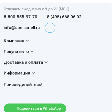
Отвечаем ежедневно с 9 до 21 (МСК)
8-800-555-97-70
8 (495) 668 06 02
info@spellsmell.ru
Компания
Контакты
Покупателю
О нас
Система скидок
Доставка и оплата
Авторы
Частые вопросы
Доставка
Сертификаты
Информация
Вопросы и ответы
Оплата
Гарантии
Договор оферты
Отзывы
Присоединяйтесь!
Возврат
Согласие на обработку персональных данных
Новости
Пользовательское соглашение
Статьи
Защита персональных данных
Рассылка
Поделиться в WhatsApp