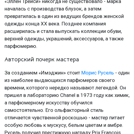
«Эллен Трейси» никогда не существовало - марка
началась с производства блузок, а затем
превратилась в один из ведущих брендов женской
одежды конца XX века. Позднее компания
расширилась и стала выпускать коллекции обуви,
верхней одежды, украшений, аксессуаров, а также
парфюмерию.
Авторский почерк мастера
За созданием «Имэджин» стоит
Морис Русель
- один
из наиболее выдающихся парфюмеров своего
времени, которого нередко называют легендой. Он
пришел в лабораторию Chanel в 1973 году как химик,
а парфюмерному искусству обучился
самостоятельно. Его ольфакторный стиль
отличается чувственной роскошью - мастер питает
особую любовь к мускусу, белым цветам и амбре.
Русель получил престижную награду Prix François