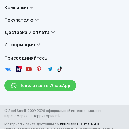
Компания
Контакты
Покупателю
О нас
Система скидок
Доставка и оплата
Авторы
Частые вопросы
Доставка
Сертификаты
Информация
Вопросы и ответы
Оплата
Гарантии
Договор оферты
Отзывы
Присоединяйтесь!
Возврат
Согласие на обработку персональных данных
Новости
Пользовательское соглашение
Статьи
Защита персональных данных
Рассылка
Поделиться в WhatsApp
Правила продажи товаров (Постановление Правительства
РФ № 2463)
Парфюмерия оптом
© SpellSmell, 2009-2026 официальный интернет-магазин
Поставщикам
парфюмерии на территории РФ
Материалы сайта доступны по
лицензии CC BY-SA 4.0
.