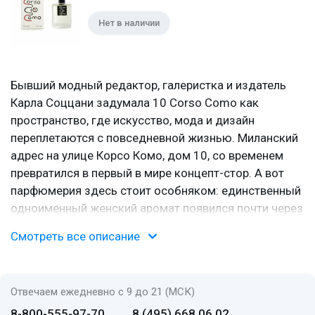
Нет в наличии
Бывший модный редактор, галеристка и издатель
Карла Соццани задумала 10 Corso Como как
пространство, где искусство, мода и дизайн
переплетаются с повседневной жизнью. Миланский
адрес на улице Корсо Комо, дом 10, со временем
превратился в первый в мире концепт-стор. А вот
парфюмерия здесь стоит особняком: единственный
одноименный женский аромат появился почти через
десять лет после открытия бутика и быстро стал
Смотреть все описание
культовым среди ценительниц нишевых
композиций.
Рожденный на миланских задворках
Отвечаем ежедневно с 9 до 21 (МСК)
8-800-555-97-70
8 (495) 668 06 02