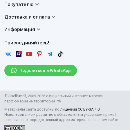
Контакты
Покупателю
О нас
Система скидок
Доставка и оплата
Авторы
Частые вопросы
Доставка
Сертификаты
Информация
Вопросы и ответы
Оплата
Гарантии
Договор оферты
Отзывы
Присоединяйтесь!
Возврат
Согласие на обработку персональных данных
Новости
Пользовательское соглашение
Статьи
Защита персональных данных
Рассылка
Поделиться в WhatsApp
Правила продажи товаров (Постановление Правительства
РФ № 2463)
Парфюмерия оптом
© SpellSmell, 2009-2026 официальный интернет-магазин
Поставщикам
парфюмерии на территории РФ
Материалы сайта доступны по
лицензии CC BY-SA 4.0
.
Использование и развитие с обязательным указанием прямой
ссылки на непосредственный адрес материала на нашем сайте.