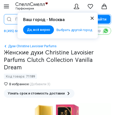
Найти
Поиск
Ваш город - Москва
Да, всё верно
Выбрать другой город
Написать в WhatsApp
8 (495) 668 06 02
Духи Christine Lavoisier Parfums
Женские духи Christine Lavoisier
Parfums Clutch Collection Vanilla
Dream
Код товара:
71189
В избранное
(Добавили 3)
Узнать срок и стоимость доставки