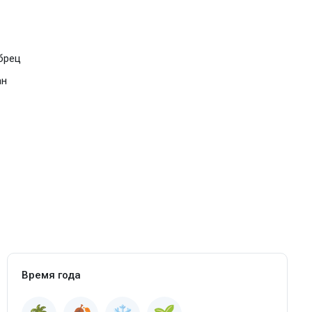
брец
ан
Время года