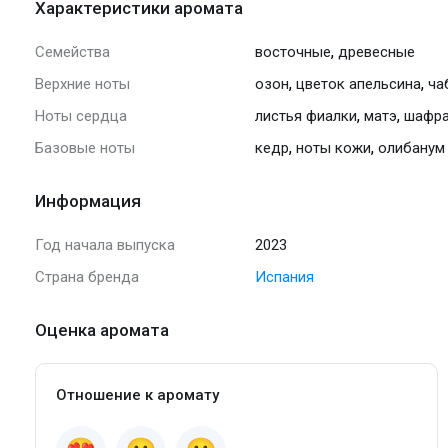
Характеристики аромата
,
Семейства
восточные
древесные
,
,
Верхние ноты
озон
цветок апельсина
ча
,
,
Ноты сердца
листья фиалки
матэ
шафр
,
,
Базовые ноты
кедр
ноты кожи
олибанум
Информация
Год начала выпуска
2023
Страна бренда
Испания
Оценка аромата
Отношение к аромату