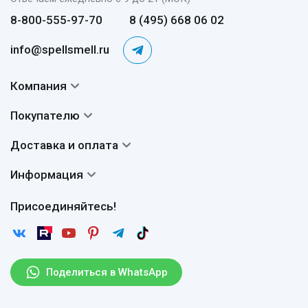
8-800-555-97-70
8 (495) 668 06 02
info@spellsmell.ru
Компания
Контакты
Покупателю
О нас
Система скидок
Доставка и оплата
Авторы
Частые вопросы
Доставка
Сертификаты
Информация
Вопросы и ответы
Оплата
Гарантии
Договор оферты
Отзывы
Присоединяйтесь!
Возврат
Согласие на обработку персональных данных
Новости
Пользовательское соглашение
Статьи
Защита персональных данных
Рассылка
Поделиться в WhatsApp
Правила продажи товаров (Постановление Правительства
РФ № 2463)