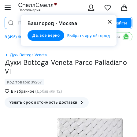
Найти
Поиск
Ваш город - Москва
Да, всё верно
Выбрать другой город
Написать в WhatsApp
8 (495) 668 06 02
Духи Bottega Veneta
Духи Bottega Veneta Parco Palladiano
VI
Код товара:
39267
В избранное
(Добавили 12)
Узнать срок и стоимость доставки