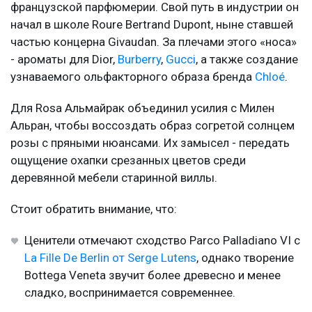
французской парфюмерии. Свой путь в индустрии он
начал в школе Roure Bertrand Dupont, ныне ставшей
частью концерна Givaudan. За плечами этого «носа»
- ароматы для Dior,
Burberry
,
Gucci
, а также создание
узнаваемого ольфакторного образа бренда
Chloé
.
Для Rosa Альмайрак объединил усилия с Милен
Альран, чтобы воссоздать образ согретой солнцем
розы с пряными нюансами. Их замысел - передать
ощущение охапки срезанных цветов среди
деревянной мебели старинной виллы.
Стоит обратить внимание, что:
Ценители отмечают сходство Parco Palladiano VI с
La Fille De Berlin от Serge Lutens
, однако творение
Bottega Veneta звучит более древесно и менее
сладко, воспринимается современнее.