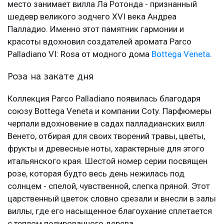
место занимает вилла Ла Ротонда - признанный
шедевр великого зодчего XVI века Андреа
Палладио. Именно этот памятник гармонии и
красоты вдохновил создателей аромата Parco
Palladiano VI: Rosa от модного дома
Bottega Veneta
.
Роза на закате дня
Коллекция Parco Palladiano появилась благодаря
союзу Bottega Veneta и компании Coty. Парфюмеры
черпали вдохновение в садах палладианских вилл
Венето, отбирая для своих творений травы, цветы,
фрукты и древесные ноты, характерные для этого
итальянского края. Шестой номер серии посвящен
розе, которая будто весь день нежилась под
солнцем - спелой, чувственной, слегка пряной. Этот
царственный цветок словно срезали и внесли в залы
виллы, где его насыщенное благоухание сплетается
с теплом полированного дерева.