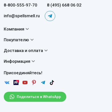
8-800-555-97-70
8 (495) 668 06 02
info@spellsmell.ru
Компания
Контакты
Покупателю
О нас
Система скидок
Доставка и оплата
Авторы
Частые вопросы
Доставка
Сертификаты
Информация
Вопросы и ответы
Оплата
Гарантии
Договор оферты
Отзывы
Присоединяйтесь!
Возврат
Согласие на обработку персональных данных
Новости
Пользовательское соглашение
Статьи
Защита персональных данных
Рассылка
Поделиться в WhatsApp
Правила продажи товаров (Постановление Правительства
РФ № 2463)