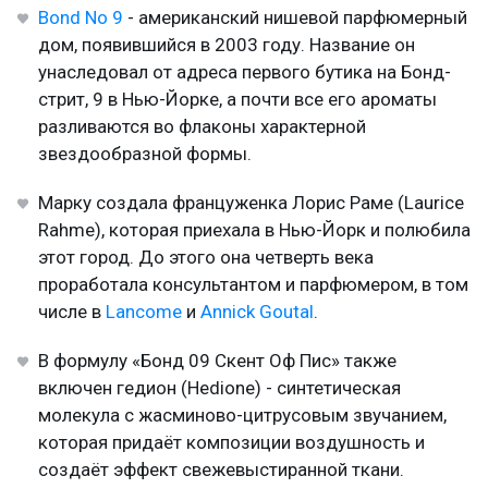
Bond No 9
- американский нишевой парфюмерный
дом, появившийся в 2003 году. Название он
унаследовал от адреса первого бутика на Бонд-
стрит, 9 в Нью-Йорке, а почти все его ароматы
разливаются во флаконы характерной
звездообразной формы.
Марку создала француженка Лорис Раме (Laurice
Rahme), которая приехала в Нью-Йорк и полюбила
этот город. До этого она четверть века
проработала консультантом и парфюмером, в том
числе в
Lancome
и
Annick Goutal
.
В формулу «Бонд 09 Скент Оф Пис» также
включен гедион (Hedione) - синтетическая
молекула с жасминово-цитрусовым звучанием,
которая придаёт композиции воздушность и
создаёт эффект свежевыстиранной ткани.