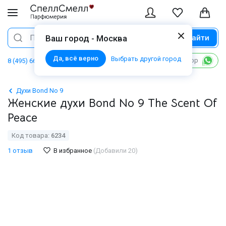
Найти
Поиск
Ваш город - Москва
Да, всё верно
Выбрать другой город
Написать в WhatsApp
8 (495) 668 06 02
Духи Bond No 9
Женские духи Bond No 9 The Scent Of
Peace
Код товара:
6234
1 отзыв
В избранное
(Добавили 20)