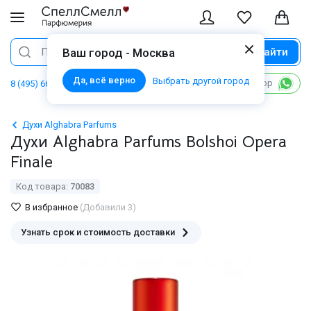
Найти
Поиск
Ваш город - Москва
Да, всё верно
Выбрать другой город
Написать в WhatsApp
8 (495) 668 06 02
Духи Alghabra Parfums
Духи Alghabra Parfums Bolshoi Opera
Finale
Код товара:
70083
В избранное
(Добавили 3)
Узнать срок и стоимость доставки