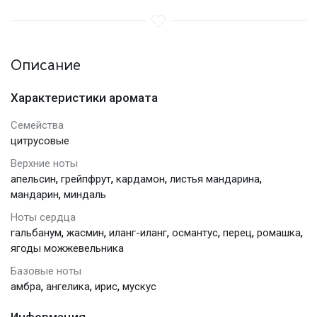
Описание
Характеристики аромата
Семейства
цитрусовые
Верхние ноты
,
,
,
,
апельсин
грейпфрут
кардамон
листья мандарина
,
мандарин
миндаль
Ноты сердца
,
,
,
,
,
,
гальбанум
жасмин
иланг-иланг
османтус
перец
ромашка
ягоды можжевельника
Базовые ноты
,
,
,
амбра
ангелика
ирис
мускус
Информация