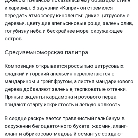
Джеком Пэлансом показалась ему образцом стиля
и харизмы. В звучании «Капри» он стремился
передать атмосферу киноленты: дикие цитрусовые
деревья, цветущие апельсиновые рощи, зелень олив,
голубизну неба и бескрайнее море, окружающее
остров.
Средиземноморская палитра
Композиция открывается россыпью цитрусовых:
сладкий и горький апельсин переплетаются с
мандарином и грейпфрутом, а листья мандаринового
дерева добавляют зеленые, терпковатые оттенки.
Пряные акценты кардамона и розового перца
придают старту искристость и легкую колкость.
В сердце раскрывается травянистый гальбанум в
окружении белоцветочного букета: жасмин, иланг-
иланг и абрикосово-медовый османтус создают