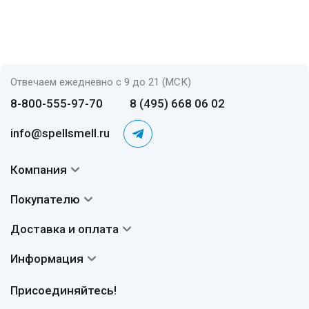
Отвечаем ежедневно с 9 до 21 (МСК)
8-800-555-97-70
8 (495) 668 06 02
info@spellsmell.ru
Компания
Контакты
Покупателю
О нас
Система скидок
Доставка и оплата
Авторы
Частые вопросы
Доставка
Сертификаты
Информация
Вопросы и ответы
Оплата
Гарантии
Договор оферты
Отзывы
Присоединяйтесь!
Возврат
Согласие на обработку персональных данных
Новости