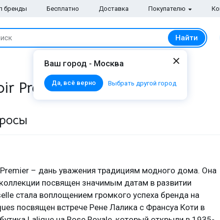
п бренды
Бесплатно
Доставка
Покупателю
Ко
Найти
иск
Ваш город - Москва
r Premier от
Lalique
Да, всё верно
Выбрать другой город
просы
 Premier – дань уважения традициям модного дома. Она
т коллекции посвящен значимым датам в развитии
selle стала воплощением громкого успеха бренда на
ues посвящен встрече Рене Лалика с Франсуа Коти в
утика Lalique на Rose Royale, который открыли в 1935-