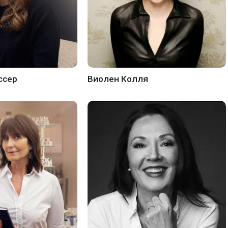
ссер
Виолен Колля