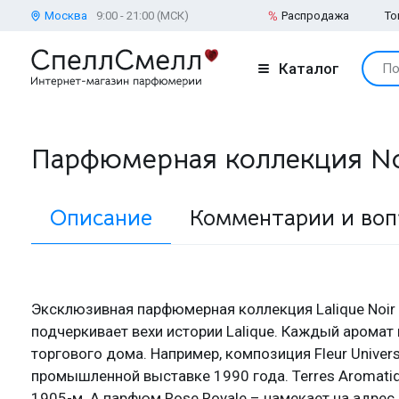
Москва
9:00 - 21:00 (МСК)
Распродажа
То
Каталог
По
Парфюмерная коллекция Noi
Описание
Комментарии и во
Эксклюзивная парфюмерная коллекция Lalique Noir
подчеркивает вехи истории Lalique. Каждый арома
торгового дома. Например, композиция Fleur Univer
промышленной выставке 1990 года. Terres Aromatiq
1905-м. А парфюм Rose Royale – намекает на адрес б