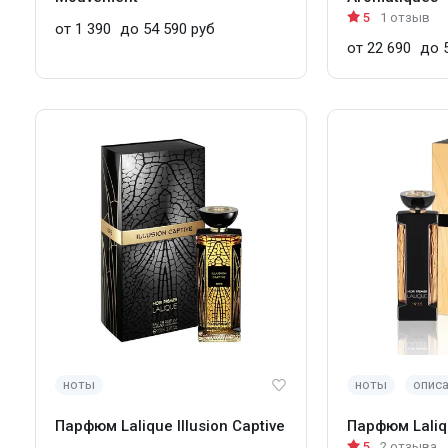
5
1 отзыв
от 1 390
до 54 590 руб
от 22 690
до 5
ноты
ноты
опис
Парфюм Lalique Illusion Captive
Парфюм Laliq
5
2 отзыва