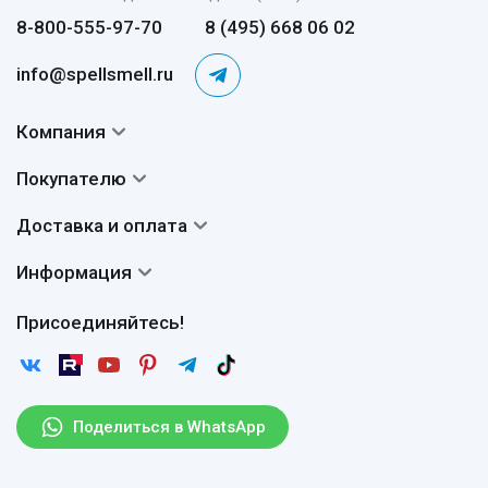
8-800-555-97-70
8 (495) 668 06 02
info@spellsmell.ru
Компания
Контакты
Покупателю
О нас
Система скидок
Доставка и оплата
Авторы
Частые вопросы
Доставка
Сертификаты
Информация
Вопросы и ответы
Оплата
Гарантии
Договор оферты
Отзывы
Присоединяйтесь!
Возврат
Согласие на обработку персональных данных
Новости
Пользовательское соглашение
Статьи
Защита персональных данных
Рассылка
Поделиться в WhatsApp
Правила продажи товаров (Постановление Правительства
РФ № 2463)