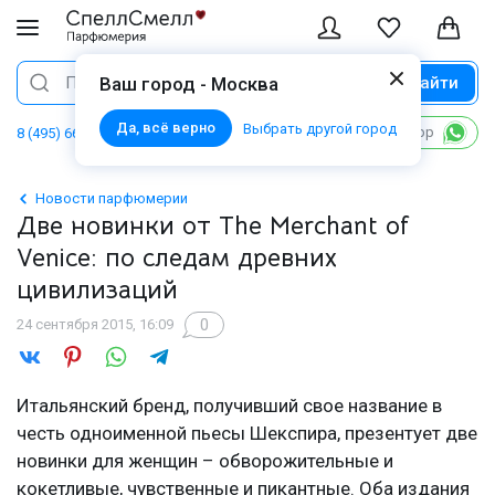
Найти
Поиск
Ваш город - Москва
Да, всё верно
Выбрать другой город
Написать в WhatsApp
8 (495) 668 06 02
Новости парфюмерии
Две новинки от The Merchant of
Venice: по следам древних
цивилизаций
0
24 сентября 2015, 16:09
Итальянский бренд, получивший свое название в
честь одноименной пьесы Шекспира, презентует две
новинки для женщин – обворожительные и
кокетливые, чувственные и пикантные. Оба издания