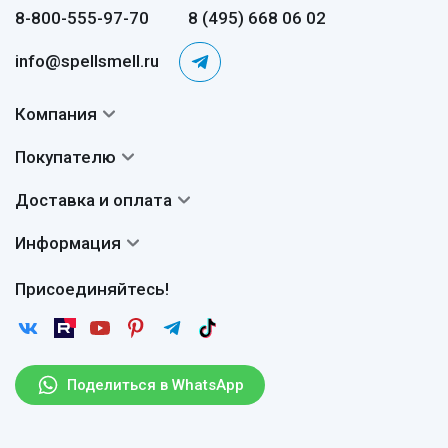
8-800-555-97-70
8 (495) 668 06 02
info@spellsmell.ru
Компания
Контакты
Покупателю
О нас
Система скидок
Доставка и оплата
Авторы
Частые вопросы
Доставка
Сертификаты
Информация
Вопросы и ответы
Оплата
Гарантии
Договор оферты
Отзывы
Присоединяйтесь!
Возврат
Согласие на обработку персональных данных
Новости
Пользовательское соглашение
Статьи
Защита персональных данных
Рассылка
Поделиться в WhatsApp
Правила продажи товаров (Постановление Правительства
РФ № 2463)