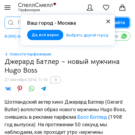
Найти
Поиск
Ваш город - Москва
Да, всё верно
Выбрать другой город
Написать в WhatsApp
8 (495) 668 06 02
Новости парфюмерии
Джерард Батлер – новый мужчина
Hugo Boss
0
27 сентября 2014, 11:10
Шотландский актер кино Джерард Батлер (Gerard
Butler) воплотил образ нового мужчины Hugo Boss,
снявшись в рекламе парфюма
Босс Ботлед
(1998
год выпуска). На протяжении 50 секунд мы
наблюдаем, как проходит утро «мужчины