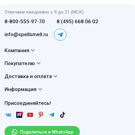
Отвечаем ежедневно с 9 до 21 (МСК)
8-800-555-97-70
8 (495) 668 06 02
info@spellsmell.ru
Компания
Контакты
Покупателю
О нас
Система скидок
Доставка и оплата
Авторы
Частые вопросы
Доставка
Сертификаты
Информация
Вопросы и ответы
Оплата
Гарантии
Договор оферты
Отзывы
Присоединяйтесь!
Возврат
Согласие на обработку персональных данных
Новости
Пользовательское соглашение
Статьи
Защита персональных данных
Рассылка
Поделиться в WhatsApp