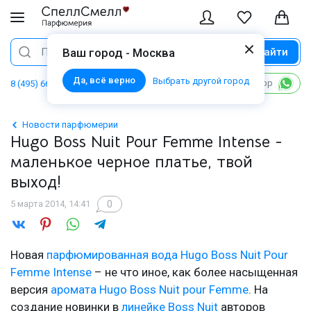
Найти
Поиск
Ваш город - Москва
Да, всё верно
Выбрать другой город
Написать в WhatsApp
8 (495) 668 06 02
Новости парфюмерии
Hugo Boss Nuit Pour Femme Intense -
маленькое черное платье, твой
выход!
0
5 марта 2014, 14:41
Новая
парфюмированная вода Hugo Boss Nuit Pour
Femme Intense
– не что иное, как более насыщенная
версия
аромата Hugo Boss Nuit pour Femme
. На
создание новинки в
линейке Boss Nuit
авторов