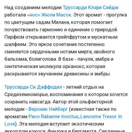
Над созданием мелодии
Труссарди Клэри Сейдж
работала
«нос» Жюли Массе
. Этот аромат - прогулка
по цветущим садам Милана, которая помогает
почувствовать гармонию и единение с природой.
Парфюм открывается грейпфрутом и мускатным
шалфеем. Это яркое сочетание постепенно
сменяется сердечными нотами мирта, хвойного
бальзама, болиголова. В базе - пачули, амбра и
синтетическая молекула орканокс, которая
раскрывается звучанием древесины и амбры.
Труссарди Си Даффодил
- летний отдых на
Средиземноморье, воспоминания о котором хочется
сохранить навсегда. Автор этой ольфакторной
мелодии -
Вероник Найберг
(известная также по
ароматам
Paco Rabanne Invictus
,
Lancome Tresor In
Love
). Эта мелодия вступает экзотическим
аккордом кокоса, фундука и бергамота. Сердечные