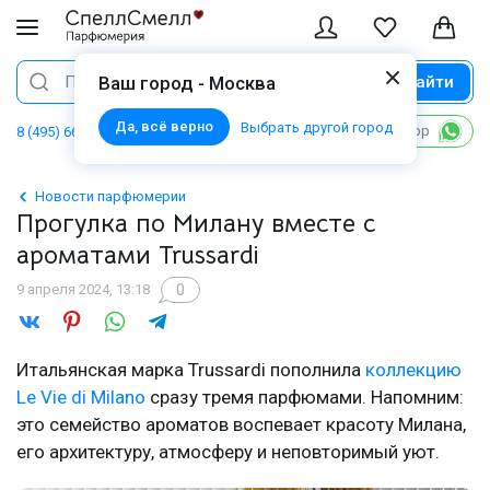
Найти
Поиск
Ваш город - Москва
Да, всё верно
Выбрать другой город
Написать в WhatsApp
8 (495) 668 06 02
Новости парфюмерии
Прогулка по Милану вместе с
ароматами Trussardi
0
9 апреля 2024, 13:18
Итальянская марка Trussardi пополнила
коллекцию
Le Vie di Milano
сразу тремя парфюмами. Напомним:
это семейство ароматов воспевает красоту Милана,
его архитектуру, атмосферу и неповторимый уют.