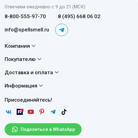
Отвечаем ежедневно с 9 до 21 (МСК)
8-800-555-97-70
8 (495) 668 06 02
info@spellsmell.ru
Компания
Контакты
Покупателю
О нас
Система скидок
Доставка и оплата
Авторы
Частые вопросы
Доставка
Сертификаты
Информация
Вопросы и ответы
Оплата
Гарантии
Договор оферты
Отзывы
Присоединяйтесь!
Возврат
Согласие на обработку персональных данных
Новости
Пользовательское соглашение
Статьи
Защита персональных данных
Рассылка
Поделиться в WhatsApp
Правила продажи товаров (Постановление Правительства