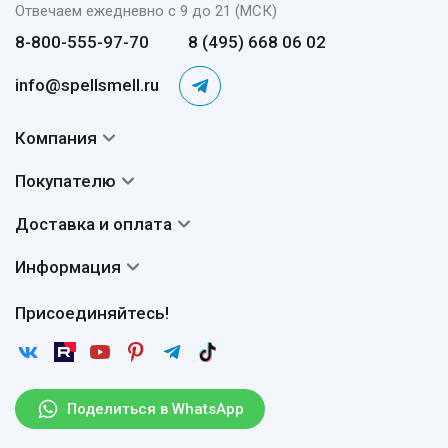
Отвечаем ежедневно с 9 до 21 (МСК)
8-800-555-97-70
8 (495) 668 06 02
info@spellsmell.ru
Компания
Контакты
Покупателю
О нас
Система скидок
Доставка и оплата
Авторы
Частые вопросы
Доставка
Сертификаты
Информация
Вопросы и ответы
Оплата
Гарантии
Договор оферты
Отзывы
Присоединяйтесь!
Возврат
Согласие на обработку персональных данных
Новости
Пользовательское соглашение
Статьи
Защита персональных данных
Рассылка
Поделиться в WhatsApp
Правила продажи товаров (Постановление Правительства
РФ № 2463)