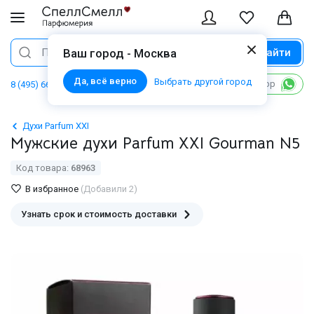
Найти
Поиск
Ваш город - Москва
Да, всё верно
Выбрать другой город
Написать в WhatsApp
8 (495) 668 06 02
Духи Parfum XXI
Мужские духи Parfum XXI Gourman N5
Код товара:
68963
В избранное
(Добавили 2)
Узнать срок и стоимость доставки