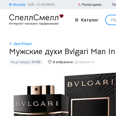
Москва
9:00 - 21:00 (МСК)
Распродажа
То
Каталог
По
Духи Bvlgari
Мужские духи Bvlgari Man In B
Код товара:
33780
В избранное
(Добавили 5)