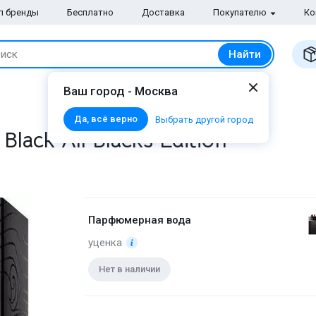
п бренды
Бесплатно
Доставка
Покупателю
Ко
Найти
иск
Ваш город - Москва
Да, всё верно
Выбрать другой город
lack All Blacks Edition
Парфюмерная вода
уценка
Нет в наличии