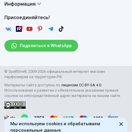
Доставка
Сертификаты
Информация
Вопросы и ответы
Оплата
Гарантии
Договор оферты
Отзывы
Присоединяйтесь!
Возврат
Согласие на обработку персональных данных
Новости
Пользовательское соглашение
Статьи
Защита персональных данных
Рассылка
Поделиться в WhatsApp
Правила продажи товаров (Постановление Правительства
РФ № 2463)
Парфюмерия оптом
© SpellSmell, 2009-2026 официальный интернет-магазин
Поставщикам
парфюмерии на территории РФ
Материалы сайта доступны по
лицензии CC BY-SA 4.0
.
Использование и развитие с обязательным указанием прямой
ссылки на непосредственный адрес материала на нашем сайте.
Мы используем cookies и обрабатываем
персональные данные