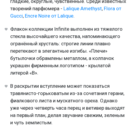
гладкие, округлые, чувственные. Среди известных
творений парфюмера -
Lalique Amethyst
,
Flora от
Gucci
,
Encre Noire от Lalique
.
Флакон коллекции Infinite выполнен из тяжелого
стекла высочайшего качества, напоминающего
огранённый хрусталь: строгие линии плавно
перетекают в элегантные изгибы. «Плечи»
бутылочки обрамлены металлом, а колпачок
украшен фирменным логотипом - крылатой
литерой «B».
В раскрытии вступление может показаться
травянисто-горьковатым из-за сочетания герани,
фиалкового листа и мускатного ореха. Однако
уже через четверть часа перец и ветивер выходят
на первый план, делая звучание свежим, зеленым
и чуть землистым.