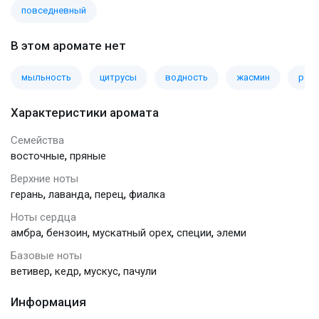
повседневный
В этом аромате нет
мыльность
цитрусы
водность
жасмин
рет
Характеристики аромата
Семейства
,
восточные
пряные
Верхние ноты
,
,
,
герань
лаванда
перец
фиалка
Ноты сердца
,
,
,
,
амбра
бензоин
мускатный орех
специи
элеми
Базовые ноты
,
,
,
ветивер
кедр
мускус
пачули
Информация