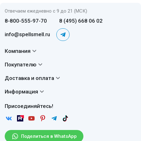
Отвечаем ежедневно с 9 до 21 (МСК)
8-800-555-97-70
8 (495) 668 06 02
info@spellsmell.ru
Компания
Контакты
Покупателю
О нас
Система скидок
Доставка и оплата
Авторы
Частые вопросы
Доставка
Сертификаты
Информация
Вопросы и ответы
Оплата
Гарантии
Договор оферты
Отзывы
Присоединяйтесь!
Возврат
Согласие на обработку персональных данных
Новости
Пользовательское соглашение
Статьи
Защита персональных данных
Рассылка
Поделиться в WhatsApp
Правила продажи товаров (Постановление Правительства