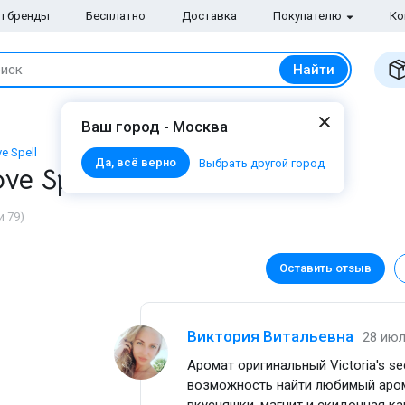
п бренды
Бесплатно
Доставка
Покупателю
Ко
Найти
иск
Ваш город - Москва
e Spell
Да, всё верно
Выбрать другой город
Love Spell для женщин
 79)
Оставить отзыв
Виктория Витальевна
28 июл
Аромат оригинальный Victoria's se
возможность найти любимый аром
вкусняшки, магнит и скидочная 