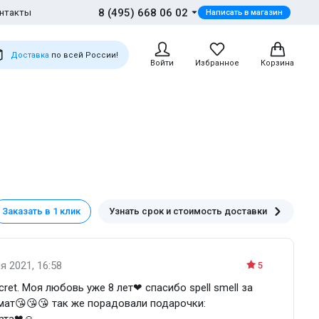
8 (495) 668 06 02
нтакты
Написать в магазин
Доставка
по всей России!
Войти
Избранное
Корзина
Заказать в 1 клик
Узнать срок и стоимость доставки
я 2021, 16:58
5
cret. Моя любовь уже 8 лет❤ спасибо spell smell за
ат😘😘😘 так же порадовали подарочки:
карта❤☺