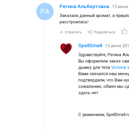
Регина Альбертовна
15 июня 
Заказала данный аромат, а пришёл
расстроилась!
Ответить
Поделиться
SpellSmell
15 июня 201
Здравствуйте, Регина Ал
Вы оформляли заказ сам
дымку для тела
Victoria`
Вами связался наш менед
подтвердили, что Вам н
сожалению, обмен мы сд
здесь нет.
С уважением, SpellSmell.r