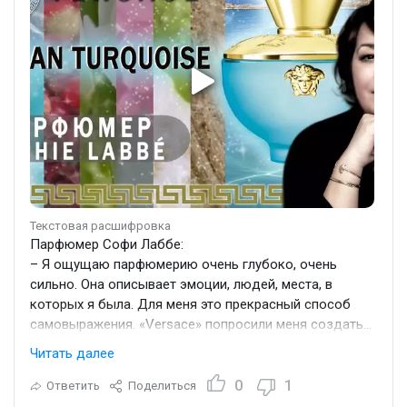
Текстовая расшифровка
Парфюмер Софи Лаббе:
– Я ощущаю парфюмерию очень глубоко, очень
сильно. Она описывает эмоции, людей, места, в
которых я была. Для меня это прекрасный способ
самовыражения. «Versace» попросили меня создать
яркий и сияющий аромат, в котором сочетались бы
Читать далее
традиции и современность, как и во всех творениях
этого модного дома. Мне захотелось создать
0
1
Ответить
Поделиться
роскошный парфюм из ингредиентов высочайшего