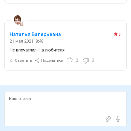
качества, соединяя традиционные материалы с
новейшими молекулами.
Женская композиция «Versace Dylan Blue Turquoise» -
это аромат, который вы сможете носить в любое
время, потому что он очень свежий, искрящийся. Он
Наталья Валерьевна
5
наполнит вас энергией и чувственностью. Это один из
21 мая 2021, 8:48
тех ароматов, который вы захотите носить круглый год.
Не впечатлил. На любителя.
0
2
Ответить
Поделиться