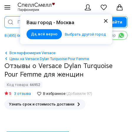
Найти
Поиск
Ваш город - Москва
Да, всё верно
Выбрать другой город
Написать в WhatsApp
8 (495) 668 06 02
Вся парфюмерия Versace
Цены на Versace Dylan Turquoise Pour Femme
Отзывы о Versace Dylan Turquoise
Pour Femme для женщин
Код товара:
66952
5
3 отзыва
В избранное
(Добавили 97)
Узнать срок и стоимость доставки