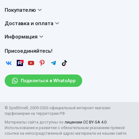
Контакты
Покупателю
О нас
Система скидок
Доставка и оплата
Авторы
Частые вопросы
Доставка
Сертификаты
Информация
Вопросы и ответы
Оплата
Гарантии
Договор оферты
Отзывы
Присоединяйтесь!
Возврат
Согласие на обработку персональных данных
Новости
Пользовательское соглашение
Статьи
Защита персональных данных
Рассылка
Поделиться в WhatsApp
Правила продажи товаров (Постановление Правительства
РФ № 2463)
Парфюмерия оптом
© SpellSmell, 2009-2026 официальный интернет-магазин
Поставщикам
парфюмерии на территории РФ
Материалы сайта доступны по
лицензии CC BY-SA 4.0
.
Использование и развитие с обязательным указанием прямой
ссылки на непосредственный адрес материала на нашем сайте.