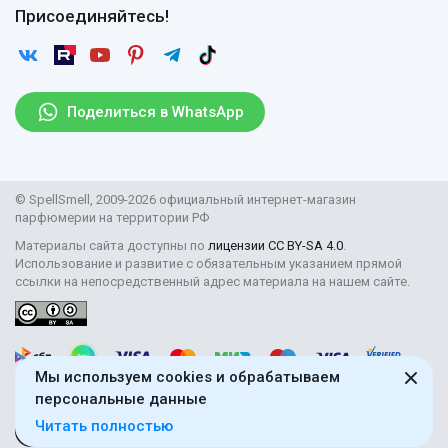
Договор оферты
Отзывы
Присоединяйтесь!
Возврат
Согласие на обработку персональных данных
Новости
Пользовательское соглашение
Статьи
Защита персональных данных
Рассылка
Поделиться в WhatsApp
Правила продажи товаров (Постановление Правительства
РФ № 2463)
Парфюмерия оптом
© SpellSmell, 2009-2026 официальный интернет-магазин
Поставщикам
парфюмерии на территории РФ
Материалы сайта доступны по
лицензии CC BY-SA 4.0
.
Использование и развитие с обязательным указанием прямой
ссылки на непосредственный адрес материала на нашем сайте.
Мы используем cookies и обрабатываем
персональные данные
Читать полностью
18+