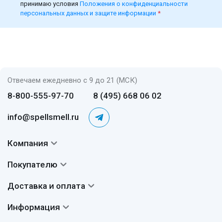
принимаю условия
Положения о конфиденциальности
персональных данных и защите информации
*
Отвечаем ежедневно с 9 до 21 (МСК)
8-800-555-97-70
8 (495) 668 06 02
info@spellsmell.ru
Компания
Контакты
Покупателю
О нас
Система скидок
Доставка и оплата
Авторы
Частые вопросы
Доставка
Сертификаты
Информация
Вопросы и ответы
Оплата
Гарантии