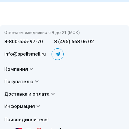
Отвечаем ежедневно с 9 до 21 (МСК)
8-800-555-97-70
8 (495) 668 06 02
info@spellsmell.ru
Компания
Контакты
Покупателю
О нас
Система скидок
Доставка и оплата
Авторы
Частые вопросы
Доставка
Сертификаты
Информация
Вопросы и ответы
Оплата
Гарантии
Договор оферты
Отзывы
Присоединяйтесь!
Возврат
Согласие на обработку персональных данных
Новости