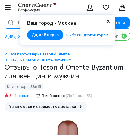
Найти
Поиск
Ваш город - Москва
Да, всё верно
Выбрать другой город
Написать в WhatsApp
8 (495) 668 06 02
Вся парфюмерия Tesori d Oriente
Цены на Tesori d Oriente Byzantium
Отзывы о Tesori d Oriente Byzantium
для женщин и мужчин
Код товара:
38615
5
1 отзыв
В избранное
(Добавили 56)
Узнать срок и стоимость доставки