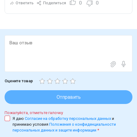
дорогой помады или крема. Вот такие интересные
0
0
Ответить
Поделиться
превращения у этого парфюма!
Его можно сравнить с ароматами Montale Sweet
Oriental Dream и Keiko Mecheri Loukhoum, но это не
клон, а парфюм в похожем направлении.
Он очень стойкий, для некоторых даже чересчур.
Поэтому будьте осторожны при нанесении, чтобы он
не задушил Вас и окружающих. Как называется?
Tesori d Oriente Byzantium.
Оцените товар
Отправить
Пожалуйста, отметьте галочку
Я даю
Согласие на обработку персональных данных
и
принимаю условия
Положения о конфиденциальности
персональных данных и защите информации
*