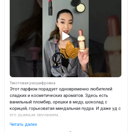
Текстовая расшифровка
Этот парфюм порадует одновременно любителей
сладких и косметических ароматов. Здесь есть
ванильный пломбир, орешки в меду, шоколад с
корицей, горьковатая миндальная пудра. И даже уд с
его дымным звучанием.
В шлейфе напоминает крепкий кальян или легкий
Читать далее
запах дорогого табака. А иногда я чувствую запах