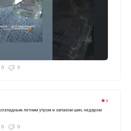
0
0
3
рохладным летним утром и запахом шин, недаром
0
0