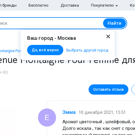
п бренды
Бесплатно
Доставка
Покупателю
Ко
Найти
иск
Ваш город - Москва
Да, всё верно
Выбрать другой город
Montaigne Pour Femme
venue Montaigne Pour Femme д
 43)
Оставить отзыв
Эмма
10 декабря 2021, 15:51
Аромат цветочный , шлейфовый, о
Долго искала , так как снят с про
качественный продукт, но все ок 