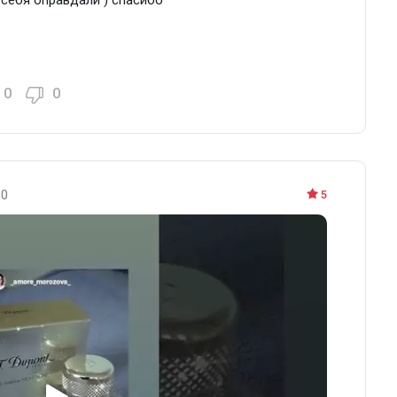
0
0
10
5
Парфюмерная вода 30 мл