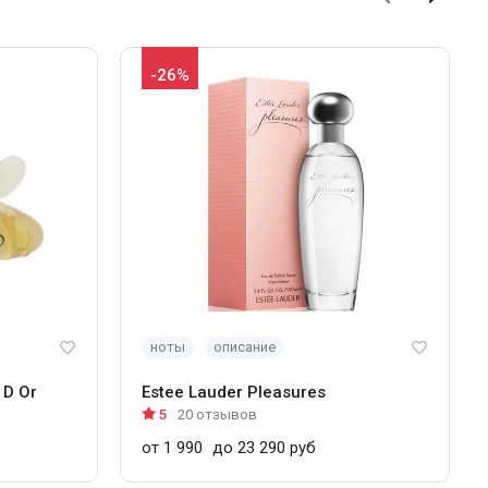
-26%
ноты
описание
 D Or
Estee Lauder Pleasures
5
20 отзывов
от 1 990
до 23 290 руб