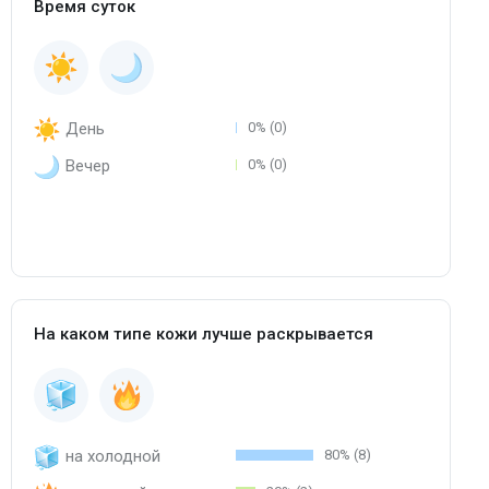
Время суток
День
0% (0)
Вечер
0% (0)
На каком типе кожи лучше раскрывается
на холодной
80% (8)