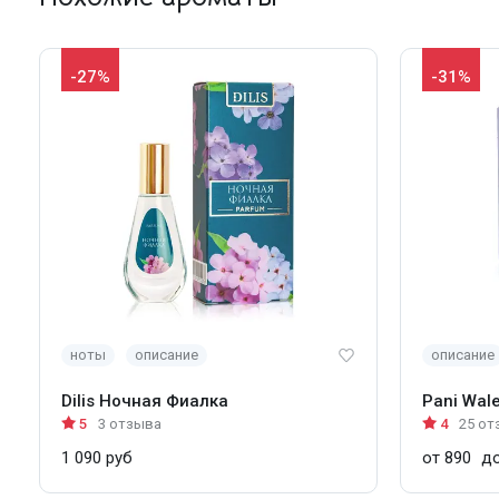
-27%
-31%
ноты
описание
описание
Dilis Ночная Фиалка
Pani Wal
5
3 отзыва
4
25 от
1 090 руб
от 890
до