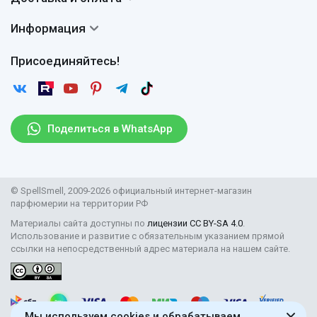
Авторы
Частые вопросы
Доставка
Сертификаты
Информация
Вопросы и ответы
Оплата
Гарантии
Договор оферты
Отзывы
Присоединяйтесь!
Возврат
Согласие на обработку персональных данных
Новости
Пользовательское соглашение
Статьи
Защита персональных данных
Рассылка
Поделиться в WhatsApp
Правила продажи товаров (Постановление Правительства
РФ № 2463)
Парфюмерия оптом
© SpellSmell, 2009-2026 официальный интернет-магазин
Поставщикам
парфюмерии на территории РФ
Материалы сайта доступны по
лицензии CC BY-SA 4.0
.
Использование и развитие с обязательным указанием прямой
ссылки на непосредственный адрес материала на нашем сайте.
Мы используем cookies и обрабатываем