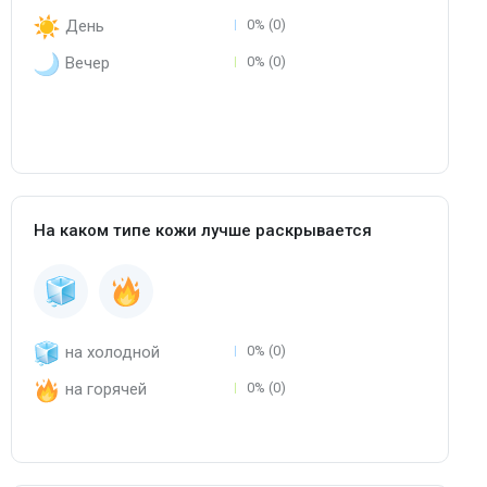
День
0% (0)
Вечер
0% (0)
На каком типе кожи лучше раскрывается
на холодной
0% (0)
на горячей
0% (0)