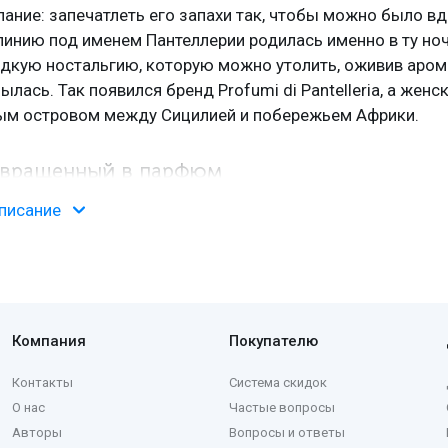
ание: запечатлеть его запахи так, чтобы можно было вдо
нию под именем Пантеллерии родилась именно в ту ночь
дкую ностальгию, которую можно утолить, оживив аром
ылась. Так появился бренд Profumi di Pantelleria, а жен
мым островом между Сицилией и побережьем Африки.
евращенный в парфюм
писание
шевый бренд, основанный в 1997 году, целиком посвящ
его вулканическими скалами, термальными озерами и д
юмеров
Маурицио Чериццы
и Луки Гритти. Первая композ
сь двадцать лет спустя.
Компания
Покупателю
 одноименный шипровый
Profumi di Pantelleria
- средизем
пачули. Палитра бренда с тех пор разрослась до полуто
Контакты
Система скидок
б одном месте. Коллекция включает парфюмерную воду 
О нас
Частые вопросы
 характер сюжета: прозрачным достается EdP, а тем, что
Авторы
Вопросы и ответы