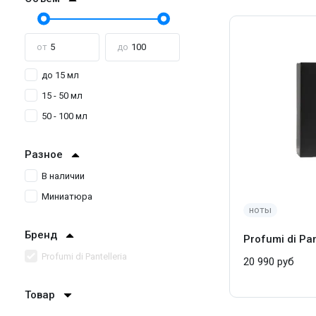
от
до
до 15 мл
15 - 50 мл
50 - 100 мл
Разное
В наличии
Миниатюра
ноты
Бренд
Profumi di Pan
Profumi di Pantelleria
20 990 руб
Товар