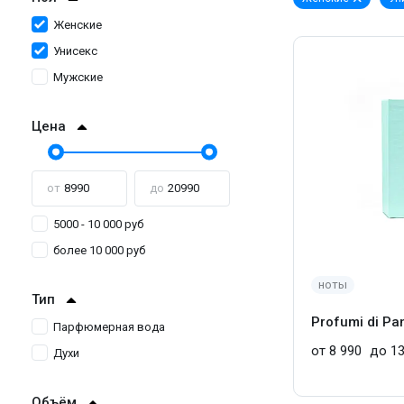
Женские
Унисекс
Мужские
Цена
от
до
5000 - 10 000 руб
более 10 000 руб
ноты
Тип
Profumi di Pa
Парфюмерная вода
от 8 990
до 13
Духи
Объём