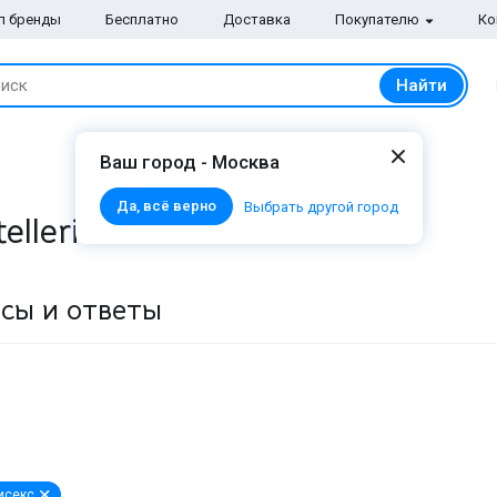
п бренды
Бесплатно
Доставка
Покупателю
Ко
Найти
иск
Ваш город - Москва
Да, всё верно
Выбрать другой город
elleria
сы и ответы
исекс