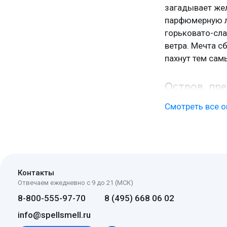
загадывает жел
парфюмерную ли
горьковато-сла
ветра. Мечта сб
пахнут тем са
Остров, пр
Смотреть все о
Итальянский ни
Пантеллерия с 
участии парф
работы появили
Контакты
Дебютом стал
Отвечаем ежедневно с 9 до 21 (МСК)
дубовый мох и 
8-800-555-97-70
8 (495) 668 06 02
рассказывает о
info@spellsmell.ru
подбирается под