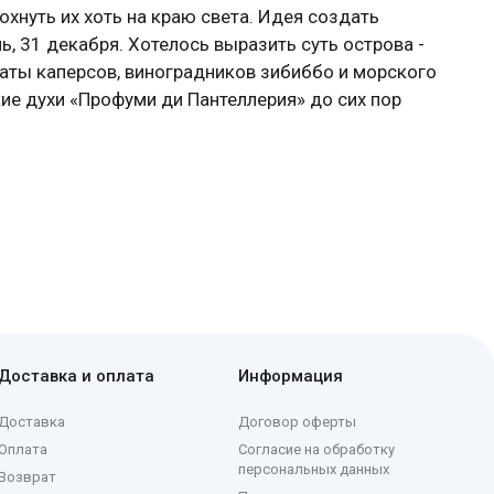
хнуть их хоть на краю света. Идея создать
, 31 декабря. Хотелось выразить суть острова -
аты каперсов, виноградников зибиббо и морского
ские духи «Профуми ди Пантеллерия» до сих пор
ен «черной жемчужине» Средиземноморья - острову
икими цветами. Ароматы бренда созданы при
иция датирована 1998 годом, а самые свежие
Доставка и оплата
Информация
номорские травы, цитрусы, нероли, а в базе
ра десятков работ, однако каждая по-прежнему
Доставка
Договор оферты
и духи в формате экстракта; концентрация
Оплата
Согласие на обработку
персональных данных
 погуще, - экстракт.
Возврат