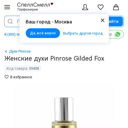
Найти
Поиск
Ваш город - Москва
Да, всё верно
Выбрать другой город
Написать в WhatsApp
8 (495) 668 06 02
Духи Pinrose
Женские духи Pinrose Gilded Fox
Код товара:
39408
В избранное