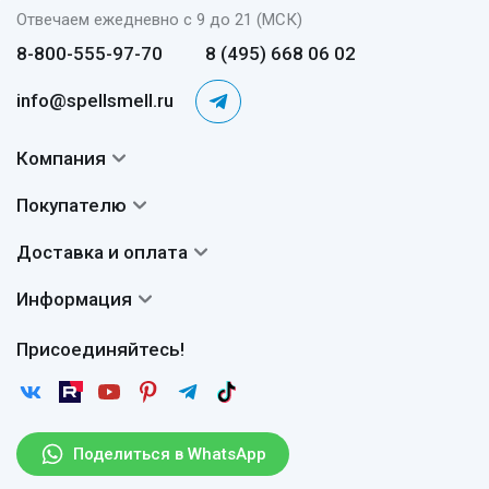
Отвечаем ежедневно с 9 до 21 (МСК)
8-800-555-97-70
8 (495) 668 06 02
info@spellsmell.ru
Компания
Контакты
Покупателю
О нас
Система скидок
Доставка и оплата
Авторы
Частые вопросы
Доставка
Сертификаты
Информация
Вопросы и ответы
Оплата
Гарантии
Договор оферты
Отзывы
Присоединяйтесь!
Возврат
Согласие на обработку персональных данных
Новости
Пользовательское соглашение
Статьи
Защита персональных данных
Рассылка
Поделиться в WhatsApp
Правила продажи товаров (Постановление Правительства