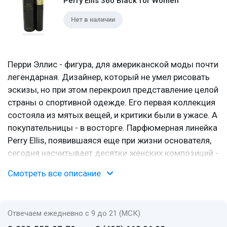
Perry Ellis 360 Black for Women
Нет в наличии
Перри Эллис - фигура, для американской моды почти
легендарная. Дизайнер, который не умел рисовать
эскизы, но при этом перекроил представление целой
страны о спортивной одежде. Его первая коллекция
состояла из мятых вещей, и критики были в ужасе. А
покупательницы - в восторге. Парфюмерная линейка
Perry Ellis, появившаяся еще при жизни основателя,
сегодня насчитывает десятки женских композиций -
от легких цветочных до плотных восточных.
Смотреть все описание
Бренд с характером
Перри Эдвин Эллис родился в 1940 году в Портсмуте,
Отвечаем ежедневно с 9 до 21 (МСК)
штат Вирджиния, и основал собственный дом моды