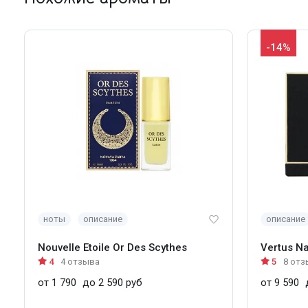
-14%
ноты
описание
описание
Nouvelle Etoile Or Des Scythes
Vertus Na
4
4 отзыва
5
8 от
от 1 790
до 2 590 руб
от 9 590
д