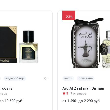
-23%
видеообзор
ноты
описание
rcos is
Ard Al Zaafaran Dirham
зывов
5
7 отзывов
о 13 690 руб
от 1 490
до 2 290 руб