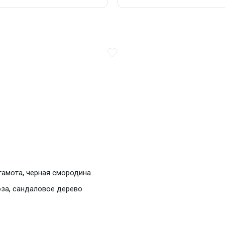
,
гамота
черная смородина
,
оза
сандаловое дерево