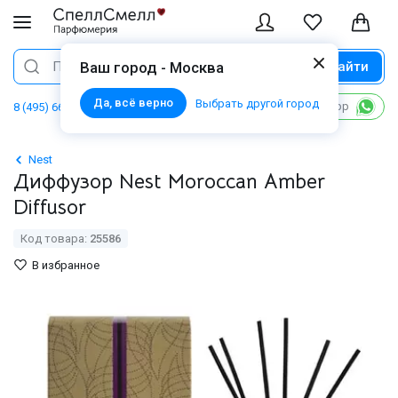
Найти
Поиск
Ваш город - Москва
Да, всё верно
Выбрать другой город
Написать в WhatsApp
8 (495) 668 06 02
Nest
Диффузор Nest Moroccan Amber
Diffusor
Код товара:
25586
В избранное