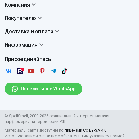
Компания
Контакты
Покупателю
О нас
Система скидок
Доставка и оплата
Авторы
Частые вопросы
Доставка
Сертификаты
Информация
Вопросы и ответы
Оплата
Гарантии
Договор оферты
Отзывы
Присоединяйтесь!
Возврат
Согласие на обработку персональных данных
Новости
Пользовательское соглашение
Статьи
Защита персональных данных
Рассылка
Поделиться в WhatsApp
Правила продажи товаров (Постановление Правительства
РФ № 2463)
Парфюмерия оптом
© SpellSmell, 2009-2026 официальный интернет-магазин
Поставщикам
парфюмерии на территории РФ
Материалы сайта доступны по
лицензии CC BY-SA 4.0
.
Использование и развитие с обязательным указанием прямой