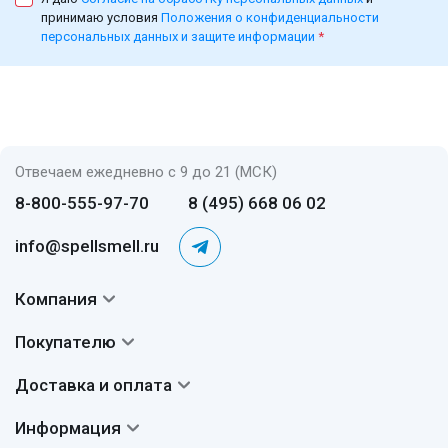
принимаю условия
Положения о конфиденциальности
персональных данных и защите информации
*
Отвечаем ежедневно с 9 до 21 (МСК)
8-800-555-97-70
8 (495) 668 06 02
info@spellsmell.ru
Компания
Контакты
Покупателю
О нас
Система скидок
Доставка и оплата
Авторы
Частые вопросы
Доставка
Сертификаты
Информация
Вопросы и ответы