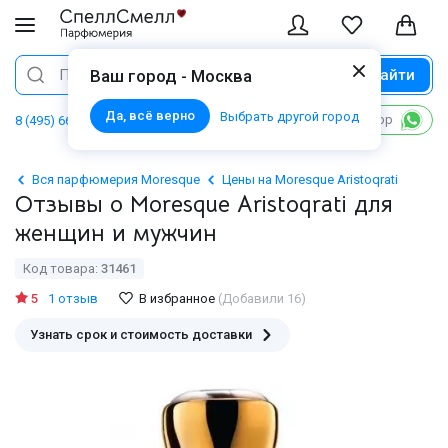
Найти
Поиск
Ваш город - Москва
Да, всё верно
Выбрать другой город
Написать в WhatsApp
8 (495) 668 06 02
Вся парфюмерия Moresque
Цены на Moresque Aristoqrati
Отзывы о Moresque Aristoqrati для
женщин и мужчин
Код товара:
31461
5
1 отзыв
В избранное
(Добавили 16)
Узнать срок и стоимость доставки