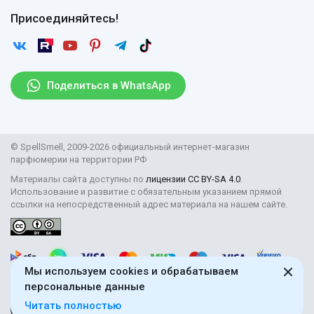
Оплата
Гарантии
Договор оферты
Отзывы
Присоединяйтесь!
Возврат
Согласие на обработку персональных данных
Новости
Пользовательское соглашение
Статьи
Защита персональных данных
Рассылка
Поделиться в WhatsApp
Правила продажи товаров (Постановление Правительства
РФ № 2463)
Парфюмерия оптом
© SpellSmell, 2009-2026 официальный интернет-магазин
Поставщикам
парфюмерии на территории РФ
Материалы сайта доступны по
лицензии CC BY-SA 4.0
.
Использование и развитие с обязательным указанием прямой
ссылки на непосредственный адрес материала на нашем сайте.
Мы используем cookies и обрабатываем
персональные данные
Читать полностью
18+