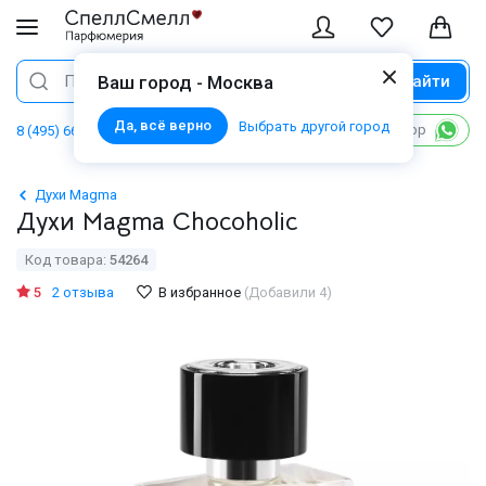
Найти
Поиск
Ваш город - Москва
Да, всё верно
Выбрать другой город
Написать в WhatsApp
8 (495) 668 06 02
Духи Magma
Духи Magma Chocoholic
Код товара:
54264
5
2 отзыва
В избранное
(Добавили 4)