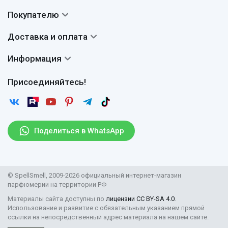
Контакты
Покупателю
О нас
Система скидок
Доставка и оплата
Авторы
Частые вопросы
Доставка
Сертификаты
Информация
Вопросы и ответы
Оплата
Гарантии
Договор оферты
Отзывы
Присоединяйтесь!
Возврат
Согласие на обработку персональных данных
Новости
Пользовательское соглашение
Статьи
Защита персональных данных
Рассылка
Поделиться в WhatsApp
Правила продажи товаров (Постановление Правительства
РФ № 2463)
Парфюмерия оптом
© SpellSmell, 2009-2026 официальный интернет-магазин
Поставщикам
парфюмерии на территории РФ
Материалы сайта доступны по
лицензии CC BY-SA 4.0
.
Использование и развитие с обязательным указанием прямой
ссылки на непосредственный адрес материала на нашем сайте.