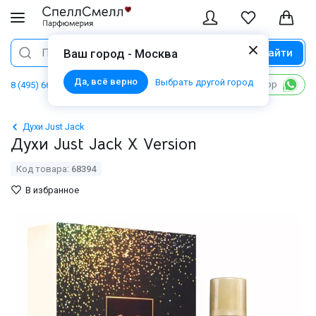
Найти
Поиск
Ваш город - Москва
Да, всё верно
Выбрать другой город
Написать в WhatsApp
8 (495) 668 06 02
Духи Just Jack
Духи Just Jack X Version
Код товара:
68394
В избранное