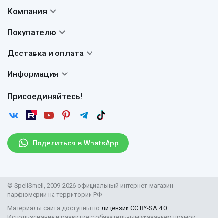
Компания
Контакты
Покупателю
О нас
Система скидок
Доставка и оплата
Авторы
Частые вопросы
Доставка
Сертификаты
Информация
Вопросы и ответы
Оплата
Гарантии
Договор оферты
Отзывы
Присоединяйтесь!
Возврат
Согласие на обработку персональных данных
Новости
Пользовательское соглашение
Статьи
Защита персональных данных
Рассылка
Поделиться в WhatsApp
Правила продажи товаров (Постановление Правительства
РФ № 2463)
Парфюмерия оптом
© SpellSmell, 2009-2026 официальный интернет-магазин
Поставщикам
парфюмерии на территории РФ
Материалы сайта доступны по
лицензии CC BY-SA 4.0
.
Использование и развитие с обязательным указанием прямой